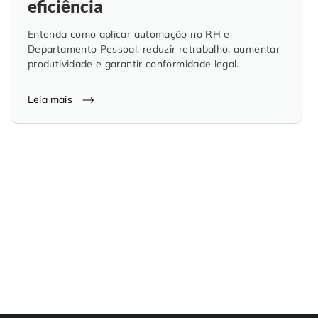
eficiência
Controle e Organização de Documentos Físicos
Entenda como aplicar automação no RH e
Departamento Pessoal, reduzir retrabalho, aumentar
Guarda de Documentos
produtividade e garantir conformidade legal.
Consultoria Documental
Leia mais