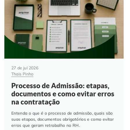
Automação de Processos
Hospitais e Clínicas
Cases de Sucesso
O QUE NOS DIFERENCIA?
DESCUBRA
Educação Corporativa
Instituições de Ensino
Nossas Unidades
Gerenciamento de NF-e
Departamento Pessoal
Blog
Adequação à LGPD
Departamento Financeiro
Trabalhe Conosco
27 de jul 2026
Assinatura Digital
Cooperativas
Thais Pinho
Processo de Admissão: etapas,
Auditoria de Processos
documentos e como evitar erros
na contratação
Transformação Digital
Entenda o que é o processo de admissão, quais são
suas etapas, documentos obrigatórios e como evitar
Gestão do Departamento Pessoal
erros que geram retrabalho no RH.