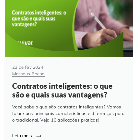
Automação de Processos
Hospitais e Clínicas
Cases de Sucesso
O QUE NOS DIFERENCIA?
DESCUBRA
Educação Corporativa
Instituições de Ensino
Nossas Unidades
Gerenciamento de NF-e
Departamento Pessoal
Blog
Adequação à LGPD
Departamento Financeiro
Trabalhe Conosco
23 de fev 2024
Matheus Rocha
Assinatura Digital
Cooperativas
Contratos inteligentes: o que
são e quais suas vantagens?
Auditoria de Processos
Você sabe o que são contratos inteligentes? Vamos
Transformação Digital
falar suas principais características e diferenças para
o tradicional. Veja 10 aplicações práticas!
Gestão do Departamento Pessoal
Leia mais