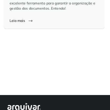
excelente ferramenta para garantir a organização e
Controle e Organização de Documentos Físicos
gestão dos documentos. Entenda!
Guarda de Documentos
Leia mais
Consultoria Documental