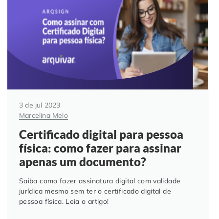
Automação de Processos
Hospitais e Clínicas
Cases de Sucesso
O QUE NOS DIFERENCIA?
DESCUBRA
Educação Corporativa
Instituições de Ensino
Nossas Unidades
Gerenciamento de NF-e
Departamento Pessoal
Blog
Adequação à LGPD
Departamento Financeiro
Trabalhe Conosco
3 de jul 2023
Marcelina Melo
Assinatura Digital
Cooperativas
Certificado digital para pessoa
física: como fazer para assinar
Auditoria de Processos
apenas um documento?
Transformação Digital
Saiba como fazer assinatura digital com validade
jurídica mesmo sem ter o certificado digital de
pessoa física. Leia o artigo!
Gestão do Departamento Pessoal