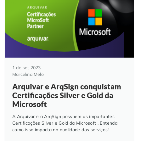
Automação de Processos
Hospitais e Clínicas
Cases de Sucesso
O QUE NOS DIFERENCIA?
DESCUBRA
Educação Corporativa
Instituições de Ensino
Nossas Unidades
Gerenciamento de NF-e
Departamento Pessoal
Blog
Adequação à LGPD
Departamento Financeiro
Trabalhe Conosco
1 de set 2023
Marcelina Melo
Assinatura Digital
Cooperativas
Arquivar e ArqSign conquistam
Certificações Silver e Gold da
Auditoria de Processos
Microsoft
Transformação Digital
A Arquivar e a ArqSign possuem as importantes
Certificações Silver e Gold da Microsoft . Entenda
como isso impacta na qualidade dos serviços!
Gestão do Departamento Pessoal