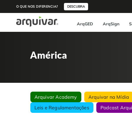
O QUE NOS DIFERENCIA?
DESCUBRA
ArqGED
ArqSign
S
América
Arquivar Academy
Arquivar na Mídia
Leis e Regulamentações
Podcast Arqu