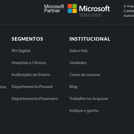
A Arqu
Condut
Autorr
SEGMENTOS
INSTITUCIONAL
RH Digital
Sobre Nós
Hospitais e Clínicas
Unidades
Instituições de Ensino
Cases de sucesso
Departamento Pessoal
Blog
tos
Departamento Financeiro
Trabalhe na Arquivar
Indique e ganhe