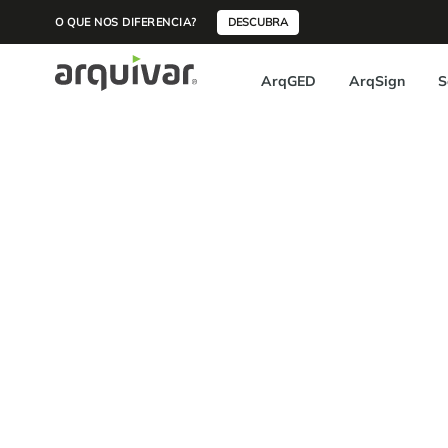
O QUE NOS DIFERENCIA?
DESCUBRA
ArqGED
ArqSign
S