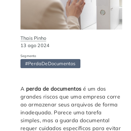
Automação de Processos
Hospitais e Clínicas
Cases de Sucesso
O QUE NOS DIFERENCIA?
DESCUBRA
Educação Corporativa
Instituições de Ensino
Nossas Unidades
Gerenciamento de NF-e
Departamento Pessoal
Thais Pinho
Blog
13 ago 2024
Adequação à LGPD
Departamento Financeiro
Trabalhe Conosco
Segmento
#PerdaDeDocumentos
Assinatura Digital
Cooperativas
Auditoria de Processos
A
perda de documentos
é um dos
grandes riscos que uma empresa corre
ao armazenar seus arquivos de forma
Transformação Digital
inadequada. Parece uma tarefa
simples, mas a guarda documental
Gestão do Departamento Pessoal
requer cuidados específicos para evitar