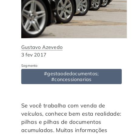
Automação de Processos
Hospitais e Clínicas
Cases de Sucesso
O QUE NOS DIFERENCIA?
DESCUBRA
Educação Corporativa
Instituições de Ensino
Nossas Unidades
Gerenciamento de NF-e
Departamento Pessoal
Blog
Gustavo Azevedo
3 fev 2017
Adequação à LGPD
Departamento Financeiro
Trabalhe Conosco
Segmento
#gestaodedocumentos;
Assinatura Digital
Cooperativas
#concessionarias
Auditoria de Processos
Se você trabalha com venda de
Transformação Digital
veículos, conhece bem esta realidade:
pilhas e pilhas de documentos
Gestão do Departamento Pessoal
acumulados. Muitas informações