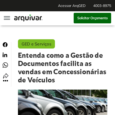
Acessar ArqGED
4003-8975
Solicitar Orçamento
ArqGED
GED e Serviços
ArqSign
Entenda como a Gestão de
Soluções
Documentos facilita as
vendas em Concessionárias
Gestão de Documentos
Segmentos
de Veículos
Digitalização
RH Digital
Institucional
Software para BPM
Agronegócio
Sobre Nós