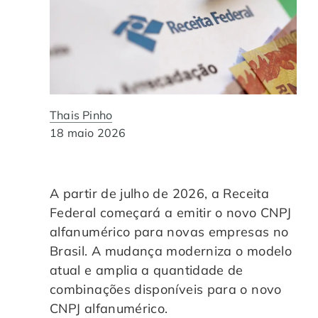
Automação de Processos
Hospitais e Clínicas
Cases de Sucesso
O QUE NOS DIFERENCIA?
DESCUBRA
Educação Corporativa
Instituições de Ensino
Nossas Unidades
Gerenciamento de NF-e
Departamento Pessoal
Blog
Thais Pinho
Adequação à LGPD
Departamento Financeiro
18 maio 2026
Trabalhe Conosco
Assinatura Digital
Cooperativas
A partir de julho de 2026, a Receita
Federal começará a emitir o novo CNPJ
Auditoria de Processos
alfanumérico para novas empresas no
Brasil. A mudança moderniza o modelo
Transformação Digital
atual e amplia a quantidade de
combinações disponíveis para o novo
Gestão do Departamento Pessoal
CNPJ alfanumérico.