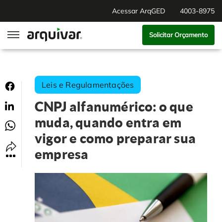
Acessar ArqGED
4003-8975
Solicitar Orçamento
ArqGED
Leis e Regulamentações
ArqSign
CNPJ alfanumérico: o que
Soluções
muda, quando entra em
vigor e como preparar sua
Gestão de Documentos
Segmentos
empresa
Digitalização
RH Digital
Institucional
Software para BPM
Agronegócio
Sobre Nós