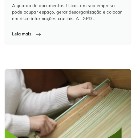
A guarda de documentos físicos em sua empresa
Controle e Organização de Documentos Físicos
pode ocupar espaço, gerar desorganização e colocar
em risco informações cruciais. A LGPD...
Guarda de Documentos
Leia mais
Consultoria Documental