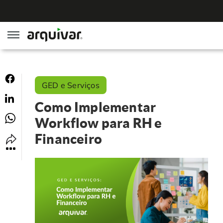
ArqGED
GED e Serviços
ArqSign
Como Implementar
Soluções
Workflow para RH e
Financeiro
Gestão de Documentos
Segmentos
Digitalização
RH Digital
Institucional
Software para BPM
Agronegócio
Sobre Nós