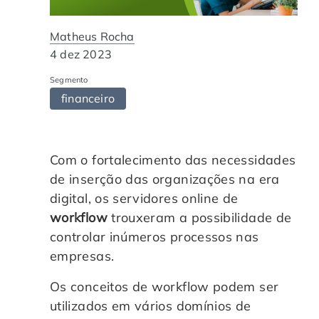
Automação de Processos
Hospitais e Clínicas
Cases de Sucesso
O QUE NOS DIFERENCIA?
DESCUBRA
Matheus Rocha
Educação Corporativa
Instituições de Ensino
Nossas Unidades
4 dez 2023
Segmento
Gerenciamento de NF-e
Departamento Pessoal
Blog
financeiro
Adequação à LGPD
Departamento Financeiro
Trabalhe Conosco
Com o fortalecimento das necessidades
Assinatura Digital
Cooperativas
de inserção das organizações na era
digital, os servidores online de
Auditoria de Processos
workflow
trouxeram a possibilidade de
controlar inúmeros processos nas
Transformação Digital
empresas.
Os conceitos de workflow podem ser
Gestão do Departamento Pessoal
utilizados em vários domínios de