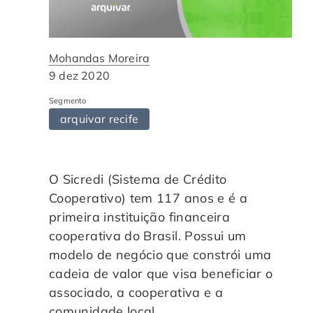
Automação de Processos
Hospitais e Clínicas
Cases de Sucesso
O QUE NOS DIFERENCIA?
DESCUBRA
Educação Corporativa
Instituições de Ensino
Nossas Unidades
Mohandas Moreira
9 dez 2020
Gerenciamento de NF-e
Departamento Pessoal
Blog
Segmento
arquivar recife
Adequação à LGPD
Departamento Financeiro
Trabalhe Conosco
Assinatura Digital
Cooperativas
O Sicredi (Sistema de Crédito
Cooperativo) tem 117 anos e é a
Auditoria de Processos
primeira instituição financeira
cooperativa do Brasil. Possui um
Transformação Digital
modelo de negócio que constrói uma
cadeia de valor que visa beneficiar o
Gestão do Departamento Pessoal
associado, a cooperativa e a
comunidade local.