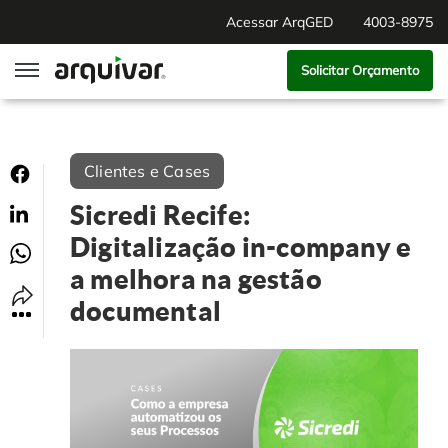
Acessar ArqGED
4003-8975
Solicitar Orçamento
ArqGED
Clientes e Cases
ArqSign
Sicredi Recife:
Soluções
Digitalização in-company e
a melhora na gestão
Gestão de Documentos
Segmentos
documental
Digitalização
RH Digital
Institucional
Software para BPM
Agronegócio
Sobre Nós