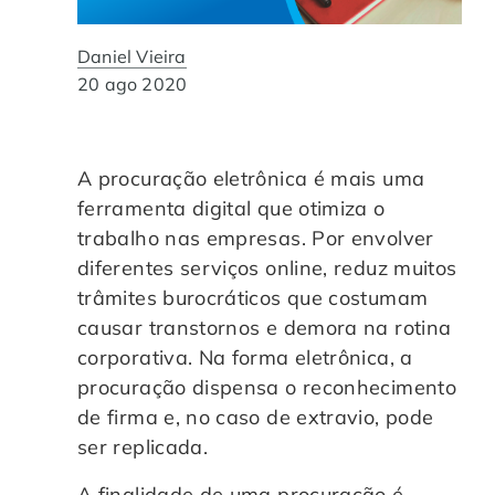
Automação de Processos
Hospitais e Clínicas
Cases de Sucesso
O QUE NOS DIFERENCIA?
DESCUBRA
Daniel Vieira
Educação Corporativa
Instituições de Ensino
Nossas Unidades
20 ago 2020
Gerenciamento de NF-e
Departamento Pessoal
Blog
A procuração eletrônica é mais uma
Adequação à LGPD
ferramenta digital que otimiza o
Departamento Financeiro
Trabalhe Conosco
trabalho nas empresas. Por envolver
diferentes serviços online, reduz muitos
Assinatura Digital
Cooperativas
trâmites burocráticos que costumam
causar transtornos e demora na rotina
Auditoria de Processos
corporativa. Na forma eletrônica, a
procuração dispensa o reconhecimento
Transformação Digital
de firma e, no caso de extravio, pode
ser replicada.
Gestão do Departamento Pessoal
A finalidade de uma procuração é