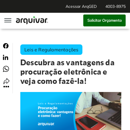
Acessar ArqGED
4003-8975
Solicitar Orçamento
ArqGED
Leis e Regulamentações
ArqSign
Descubra as vantagens da
Soluções
procuração eletrônica e
veja como fazê-la!
Gestão de Documentos
Segmentos
Digitalização
RH Digital
Institucional
Software para BPM
Agronegócio
Sobre Nós