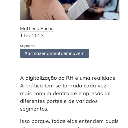
Automação de Processos
Hospitais e Clínicas
Cases de Sucesso
O QUE NOS DIFERENCIA?
DESCUBRA
Educação Corporativa
Instituições de Ensino
Nossas Unidades
Matheus Rocha
1 fev 2023
Gerenciamento de NF-e
Departamento Pessoal
Blog
Segmento
#armazenamentoemnuvem
Adequação à LGPD
Departamento Financeiro
Trabalhe Conosco
Assinatura Digital
Cooperativas
A
digitalização do RH
é uma realidade.
A prática tem se tornado cada vez
Auditoria de Processos
mais comum dentro de empresas de
diferentes portes e de variados
Transformação Digital
segmentos.
Gestão do Departamento Pessoal
Isso porque, todas elas entendem quais