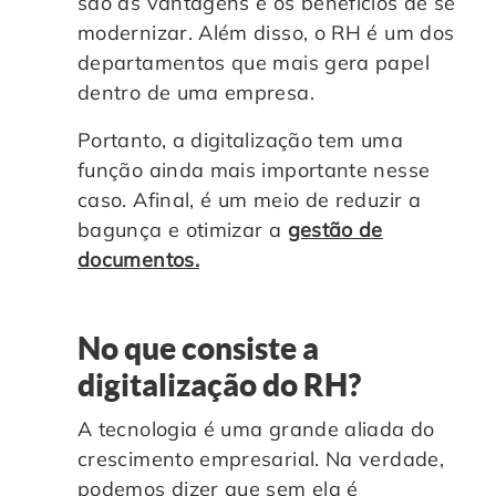
são as vantagens e os benefícios de se
Controle e Organização de Documentos Físicos
modernizar. Além disso, o RH é um dos
departamentos que mais gera papel
Guarda de Documentos
dentro de uma empresa.
Portanto, a digitalização tem uma
Consultoria Documental
função ainda mais importante nesse
caso. Afinal, é um meio de reduzir a
bagunça e otimizar a
gestão de
documentos.
No que consiste a
digitalização do RH?
A tecnologia é uma grande aliada do
crescimento empresarial. Na verdade,
podemos dizer que sem ela é