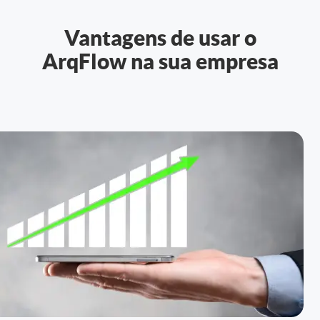
Controle e Organização de Documentos Físicos
Vantagens de usar o
ArqFlow na sua empresa
Guarda de Documentos
Consultoria Documental