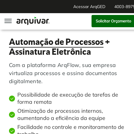
Acessar ArqGED
4003-897
Solicitar Orçamento
ArqGED
Automação de Processos
+
Assinatura Eletrônica
ArqSign
Com a plataforma ArqFlow, sua empresa
Soluções
virtualiza processos e assina documentos
digitalmente.
Gestão de Documentos
Segmentos
Possibilidade de execução de tarefas de
forma remota
Digitalização
RH Digital
Institucional
Otimização de processos internos,
aumentando a eficiência da equipe
Software para BPM
Agronegócio
Sobre Nós
Facilidade no controle e monitoramento de