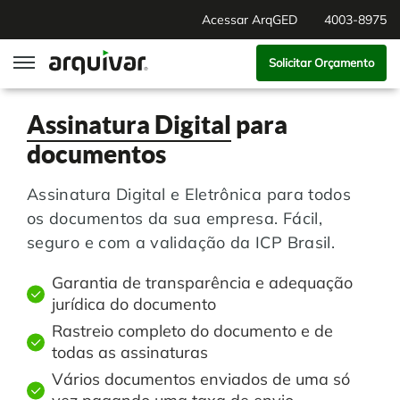
Acessar ArqGED
4003-8975
Solicitar Orçamento
ArqGED
Assinatura Digital
para
documentos
ArqSign
Assinatura Digital e Eletrônica para todos
Soluções
os documentos da sua empresa. Fácil,
seguro e com a validação da ICP Brasil.
Gestão de Documentos
Segmentos
Garantia de transparência e adequação
jurídica do documento
Digitalização
RH Digital
Institucional
Rastreio completo do documento e de
todas as assinaturas
Software para BPM
Agronegócio
Sobre Nós
Vários documentos enviados de uma só