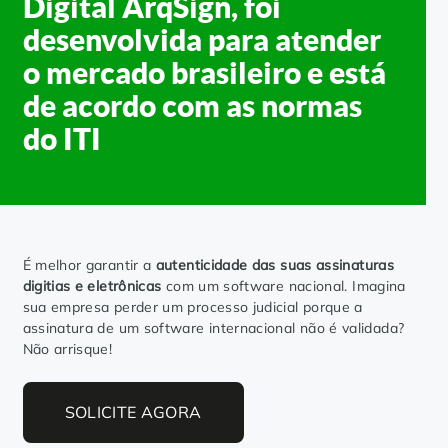
Digital ArqSign, foi
Controle e Organização de Documentos Físicos
desenvolvida para atender
o mercado brasileiro e está
Guarda de Documentos
de acordo com as normas
do ITI
Consultoria Documental
É melhor garantir a
autenticidade das suas assinaturas
digitias e eletrônicas
com um software nacional. Imagina
sua empresa perder um processo judicial porque a
assinatura de um software internacional não é validada?
Não arrisque!
SOLICITE AGORA