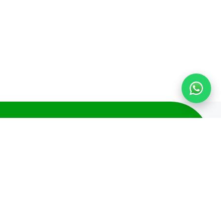
Sua empresa pode
economizar tempo e
dinheiro com a solução de
digitalização de
documentos da Arquivar