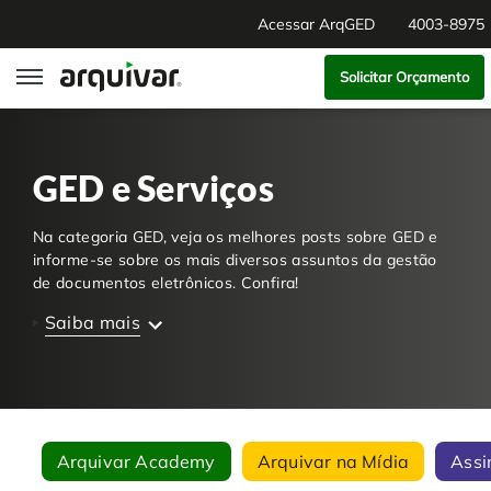
Acessar ArqGED
4003-8975
Solicitar Orçamento
ArqGED
GED e Serviços
ArqSign
Na categoria GED, veja os melhores posts sobre GED e
Soluções
informe-se sobre os mais diversos assuntos da gestão
de documentos eletrônicos. Confira!
Gestão de Documentos
Segmentos
Saiba mais
Digitalização
RH Digital
Institucional
Software para BPM
Agronegócio
Sobre Nós
Arquivar Academy
Arquivar na Mídia
Assi