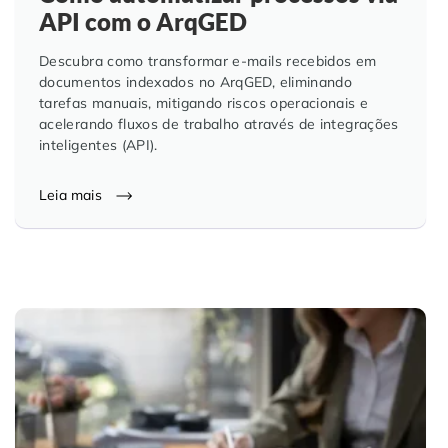
API com o ArqGED
Controle e Organização de Documentos Físicos
Descubra como transformar e-mails recebidos em
Guarda de Documentos
documentos indexados no ArqGED, eliminando
tarefas manuais, mitigando riscos operacionais e
acelerando fluxos de trabalho através de integrações
Consultoria Documental
inteligentes (API).
Leia mais